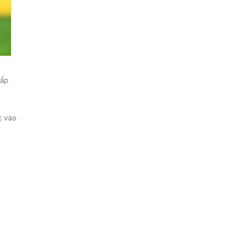
cấp
c vào