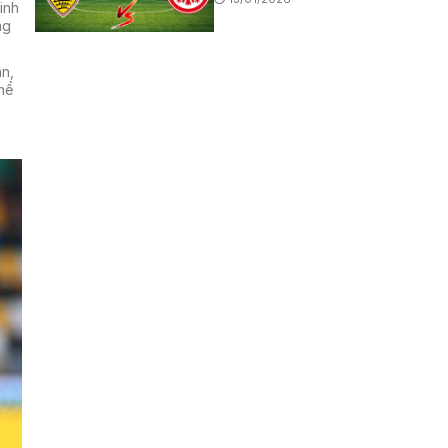
inh
Eintracht
ng
Frankfurt
14/01/2026
ận,
hể