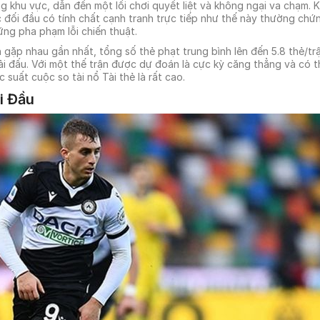
 khu vực, dẫn đến một lối chơi quyết liệt và không ngại va chạm. K
 đối đầu có tính chất cạnh tranh trực tiếp như thế này thường chứ
ững pha phạm lỗi chiến thuật.
 gặp nhau gần nhất, tổng số thẻ phạt trung bình lên đến 5.8 thẻ/tr
ải đấu. Với một thế trận được dự đoán là cực kỳ căng thẳng và có t
 suất cuộc so tài nổ Tài thẻ là rất cao.
i Đầu