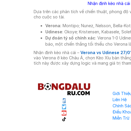
Nhận định kèo nhà cái
Dựa trên các phân tích về chiến thuật, phong độ và
cho cuộc so tài.
Verona:
Montipo; Nunez, Nelsson, Bella-Kotc
Udinese
: Okoye; Kristensen, Kabasele, Solet
Dự đoán tỷ số chính xác
: Verona 1-0 Udine
báo, một chiến thắng tối thiểu cho Verona là
Nhận định kèo nhà cái –
Verona vs Udinese 27/0
vào Verona ở kèo Châu Á, chọn Kèo Xỉu bàn thắng
tích này được xây dựng logic và mang giá trị tham
Về chúng t
Giới Thiệ
Liên Hệ
Chính Sá
Điều Kho
Miễn Trừ