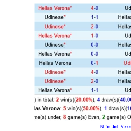
Nhận định Vero