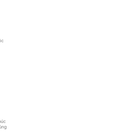
ộc
húc
củng