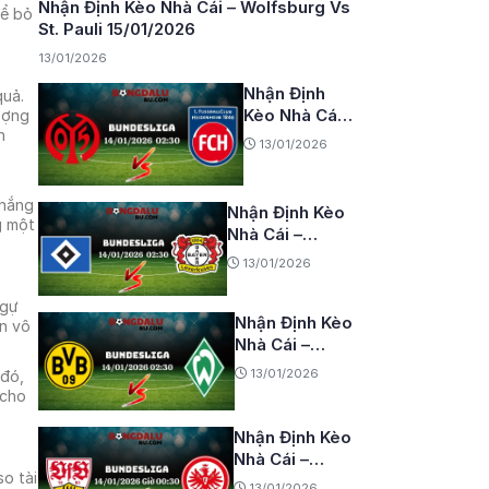
Nhận Định Kèo Nhà Cái – Wolfsburg Vs
hể bỏ
St. Pauli 15/01/2026
13/01/2026
Nhận Định
quả.
Kèo Nhà Cái –
ượng
h
Mainz Vs
13/01/2026
Heidenheim
14/01/2026
thắng
Nhận Định Kèo
g một
Nhà Cái –
Hamburger Sv
13/01/2026
Vs Bayer
Leverkusen
ngự
14/01/2026
Nhận Định Kèo
ên vô
Nhà Cái –
Dortmund Vs
13/01/2026
 đó,
Werder
 cho
Bremen
14/01/2026
Nhận Định Kèo
Nhà Cái –
o tài
Stuttgart Vs
13/01/2026