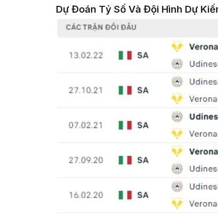
Dự Đoán Tỷ Số Và Đội Hình Dự Kiế