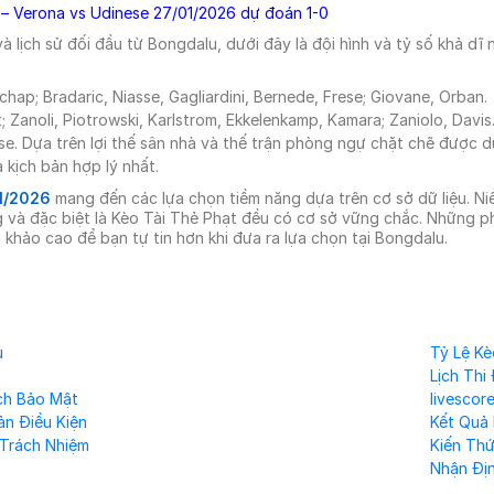
 – Verona vs Udinese 27/01/2026 dự đoán 1-0
 lịch sử đối đầu từ Bongdalu, dưới đây là đội hình và tỷ số khả dĩ 
hap; Bradaric, Niasse, Gagliardini, Bernede, Frese; Giovane, Orban.
; Zanoli, Piotrowski, Karlstrom, Ekkelenkamp, Kamara; Zaniolo, Davis
se. Dựa trên lợi thế sân nhà và thế trận phòng ngự chặt chẽ được d
 kịch bản hợp lý nhất.
1/2026
mang đến các lựa chọn tiềm năng dựa trên cơ sở dữ liệu. Ni
 và đặc biệt là Kèo Tài Thẻ Phạt đều có cơ sở vững chắc. Những p
 khảo cao để bạn tự tin hơn khi đưa ra lựa chọn tại Bongdalu.
ôi
Hữu Ích B
u
Tỷ Lệ Kè
Lịch Thi
ch Bảo Mật
livescor
ản Điều Kiện
Kết Quả
 Trách Nhiệm
Kiến Th
Nhận Đị