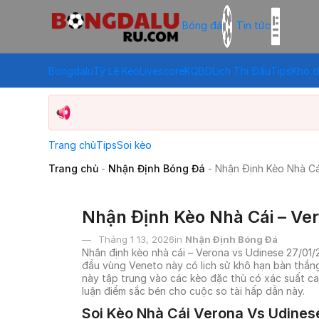
Bóng đá
Tin tức
Bongdalu
Tỷ Lệ Kèo
Livescore
KQBD
Lịch Thi Đấu
Tips
Kho d
Trang chủ
Tips
Soi kèo
Trang chủ
-
Nhận Định Bóng Đá
-
Nhận Định Kèo Nhà Cá
Nhận Định Kèo Nhà Cái – Ve
Tháng 1 13, 2026
in
Nhận Định Bóng Đá
Nhận định kèo nhà cái – Verona vs Udinese 27/01
đầu vùng Veneto này có lịch sử khô hạn bàn thắng
này tập trung vào các kèo đặc thù có xác suất c
luận điểm sắc bén cho cuộc so tài hấp dẫn này.
Soi Kèo Nhà Cái Verona Vs Udines