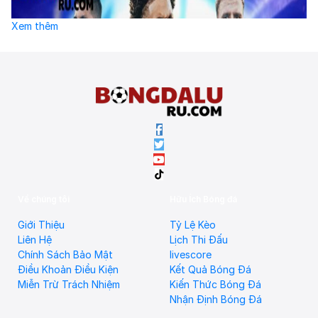
Xem thêm
Về chúng tôi
Hữu Ích Bóng đá
Giới Thiệu
Tỷ Lệ Kèo
Liên Hệ
Lịch Thi Đấu
Chính Sách Bảo Mật
livescore
Bongdalu vận hành như một công cụ tra cứu hàn lâm trung lập
Điều Khoản Điều Kiện
Kết Quả Bóng Đá
Miễn Trừ Trách Nhiệm
Kiến Thức Bóng Đá
Bongdalu là Nền tảng dữ liệu thể thao tổng hợp (Sports Data
Nhận Định Bóng Đá
Aggregator) chuyên sâu, vận hành như một công cụ tra cứu
hàn lâm và trung lập. Chức năng chính của nền tảng là thu