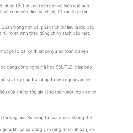
ời dùng tốt hơn, an toàn hơn và hiệu quả hơn.
h và cung cấp dịch vụ chính, từ xác thực tài
 Quan trọng hơn cả, phân tích dữ liệu là lớp bảo
c rủi ro an ninh theo đúng chính sách bảo mật.
ột pháo đài kỹ thuật số giữ an toàn dữ liệu
ã hóa bằng công nghệ mã hóa SSL/TLS, đảm bảo
nỗ lực truy cập trái phép từ bên ngoài vào hệ
iệu của chúng tôi, gia tăng thêm một lớp an ninh
h thương mại. Sự riêng tư của bạn là không thể
gồm: khi có sự đồng ý rõ ràng từ chính bạn, khi