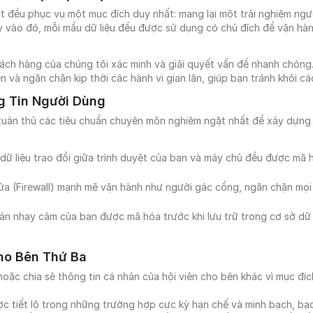
t đều phục vụ một mục đích duy nhất: mang lại một trải nghiệm ngư
y vào đó, mỗi mẩu dữ liệu đều được sử dụng có chủ đích để vận hàn
khách hàng của chúng tôi xác minh và giải quyết vấn đề nhanh chóng.
 và ngăn chặn kịp thời các hành vi gian lận, giúp bạn tránh khỏi cá
g Tin Người Dùng
uân thủ các tiêu chuẩn chuyên môn nghiêm ngặt nhất để xây dựng m
 dữ liệu trao đổi giữa trình duyệt của bạn và máy chủ đều được m
ửa (Firewall) mạnh mẽ vận hành như người gác cổng, ngăn chặn mọi 
hân nhạy cảm của bạn được mã hóa trước khi lưu trữ trong cơ sở dữ l
ho Bên Thứ Ba
oặc chia sẻ thông tin cá nhân của hội viên cho bên khác vì mục đíc
c tiết lộ trong những trường hợp cực kỳ hạn chế và minh bạch, bao 