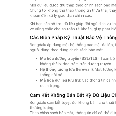
Mọi dữ liệu được thu thập theo chính sách bảo mậ
Chúng tôi không thu thập thông tin thừa thãi; tha
khoản đến xử lý giao dịch chính xác.
Khi bạn cần hỗ trợ, dữ liệu giúp đội ngũ dịch vụ 
vệ vững chắc cho an toàn tài khoản, giúp phát hiện
Các Biện Pháp Kỹ Thuật Bảo Vệ Thôn
Bongdalu áp dụng một hệ thống bảo mật đa lớp, t
người dùng theo đúng chính sách bảo mật.
Mã hóa đường truyền (SSL/TLS)
: Toàn bộ
không thể bị đọc trộm trên đường truyền.
Hệ thống tường lửa (Firewall)
: Một tường l
thống nội bộ.
Mã hóa dữ liệu lưu trữ
: Các thông tin cá n
quan trọng.
Cam Kết Không Bán Bất Kỳ Dữ Liệu C
Bongdalu cam kết tuyệt đối không bán, cho thuê h
thương lượng.
Theo chính sách bảo mật, thông tin chỉ có thể đượ