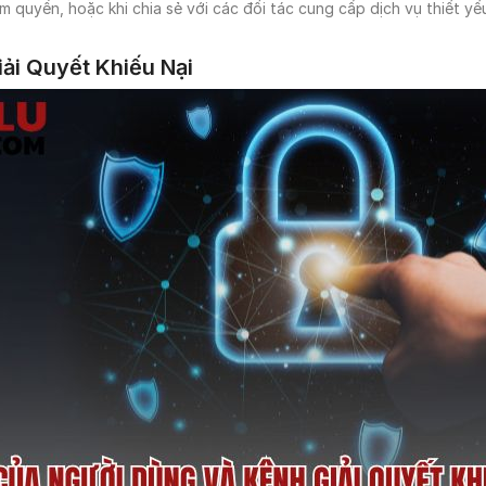
 quyền, hoặc khi chia sẻ với các đối tác cung cấp dịch vụ thiết y
ải Quyết Khiếu Nại