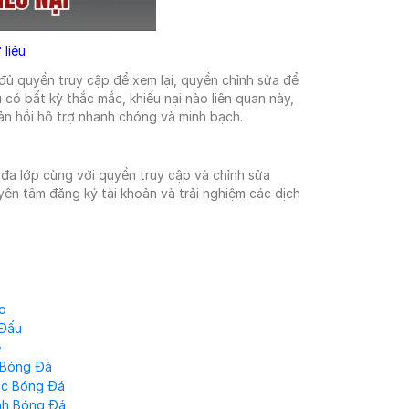
 liệu
đủ quyền truy cập để xem lại, quyền chỉnh sửa để
có bất kỳ thắc mắc, khiếu nại nào liên quan này,
hản hồi hỗ trợ nhanh chóng và minh bạch.
đa lớp cùng với quyền truy cập và chỉnh sửa
yên tâm đăng ký tài khoản và trải nghiệm các dịch
óng đá
o
 Đấu
e
 Bóng Đá
ức Bóng Đá
nh Bóng Đá