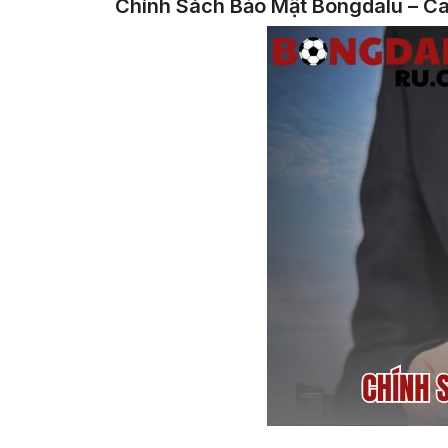
Chính Sách Bảo Mật Bongdalu – C