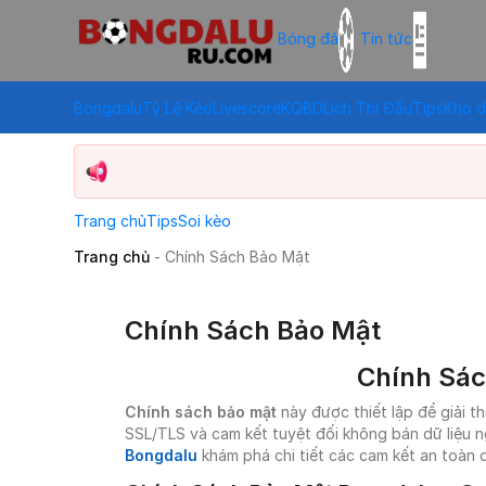
Bóng đá
Tin tức
Bongdalu
Tỷ Lệ Kèo
Livescore
KQBD
Lịch Thi Đấu
Tips
Kho d
Trang chủ
Tips
Soi kèo
Trang chủ
-
Chính Sách Bảo Mật
Chính Sách Bảo Mật
Chính Sác
Chính sách bảo mật
này được thiết lập để giải t
SSL/TLS và cam kết tuyệt đối không bán dữ liệu n
Bongdalu
khám phá chi tiết các cam kết an toàn d