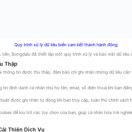
Quy trình xử lý dữ liệu biến cam kết thành hành động
iễn, Bongdalu đã thiết lập một quy trình xử lý và bảo mật dữ liệu 
hu Thập
i thông tin được thu thập, đảm bảo chỉ ghi nhận những dữ liệu cần 
g tin định danh cá nhân như họ tên, email, số điện thoại khi bạn đăn
thuật được ghi nhận tự động khi bạn truy cập, tuân thủ chính sách b
ookies để lưu trữ các tùy chọn của bạn, giúp cá nhân hóa trải nghiệ
ải Thiện Dịch Vụ