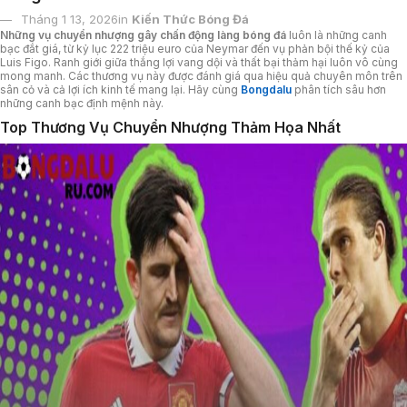
Tháng 1 13, 2026
in
Kiến Thức Bóng Đá
Những vụ chuyển nhượng gây chấn động làng bóng đá
luôn là những canh
bạc đắt giá, từ kỷ lục 222 triệu euro của Neymar đến vụ phản bội thế kỷ của
Luis Figo. Ranh giới giữa thắng lợi vang dội và thất bại thảm hại luôn vô cùng
mong manh. Các thương vụ này được đánh giá qua hiệu quả chuyên môn trên
sân cỏ và cả lợi ích kinh tế mang lại. Hãy cùng
Bongdalu
phân tích sâu hơn
những canh bạc định mệnh này.
Top Thương Vụ Chuyển Nhượng Thảm Họa Nhất