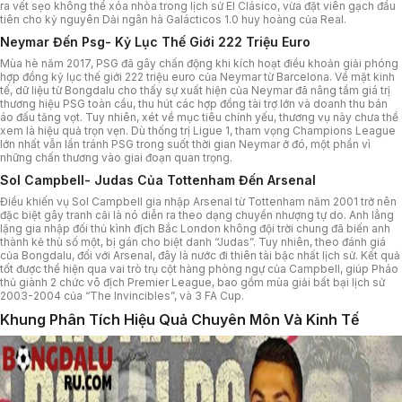
ra vết sẹo không thể xóa nhòa trong lịch sử El Clásico, vừa đặt viên gạch đầu
tiên cho kỷ nguyên Dải ngân hà Galácticos 1.0 huy hoàng của Real.
Neymar Đến Psg- Kỷ Lục Thế Giới 222 Triệu Euro
Mùa hè năm 2017, PSG đã gây chấn động khi kích hoạt điều khoản giải phóng
hợp đồng kỷ lục thế giới 222 triệu euro của Neymar từ Barcelona. Về mặt kinh
tế, dữ liệu từ Bongdalu cho thấy sự xuất hiện của Neymar đã nâng tầm giá trị
thương hiệu PSG toàn cầu, thu hút các hợp đồng tài trợ lớn và doanh thu bán
áo đấu tăng vọt. Tuy nhiên, xét về mục tiêu chính yếu, thương vụ này chưa thể
xem là hiệu quả trọn vẹn. Dù thống trị Ligue 1, tham vọng Champions League
lớn nhất vẫn lẩn tránh PSG trong suốt thời gian Neymar ở đó, một phần vì
những chấn thương vào giai đoạn quan trọng.
Sol Campbell- Judas Của Tottenham Đến Arsenal
Điều khiến vụ Sol Campbell gia nhập Arsenal từ Tottenham năm 2001 trở nên
đặc biệt gây tranh cãi là nó diễn ra theo dạng chuyển nhượng tự do. Anh lẳng
lặng gia nhập đối thủ kình địch Bắc London không đội trời chung đã biến anh
thành kẻ thù số một, bị gán cho biệt danh “Judas”. Tuy nhiên, theo đánh giá
của Bongdalu, đối với Arsenal, đây là nước đi thiên tài bậc nhất lịch sử. Kết quả
tốt được thể hiện qua vai trò trụ cột hàng phòng ngự của Campbell, giúp Pháo
thủ giành 2 chức vô địch Premier League, bao gồm mùa giải bất bại lịch sử
2003-2004 của “The Invincibles”, và 3 FA Cup.
Khung Phân Tích Hiệu Quả Chuyên Môn Và Kinh Tế