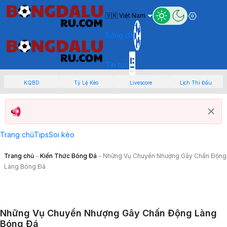
🇻🇳 Việt Nam
Bóng đá
Tin tức
KQBD
Tỷ Lệ Kèo
Livescore
Lịch Thi Đấu
Trang chủ
Tips
Soi kèo
Trang chủ
-
Kiến Thức Bóng Đá
-
Những Vụ Chuyển Nhượng Gây Chấn Động
Làng Bóng Đá
Những Vụ Chuyển Nhượng Gây Chấn Động Làng
Bóng Đá