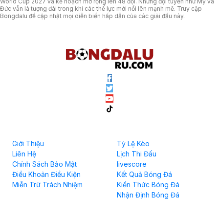
World Cup 2027 và kế hoạch mở rộng lên 48 đội. Những đội tuyển như Mỹ và
Đức vẫn là tượng đài trong khi các thế lực mới nổi lên mạnh mẽ. Truy cập
Bongdalu để cập nhật mọi diễn biến hấp dẫn của các giải đấu này.
Về chúng tôi
Hữu Ích Bóng đá
Giới Thiệu
Tỷ Lệ Kèo
Liên Hệ
Lịch Thi Đấu
Chính Sách Bảo Mật
livescore
Điều Khoản Điều Kiện
Kết Quả Bóng Đá
Miễn Trừ Trách Nhiệm
Kiến Thức Bóng Đá
Nhận Định Bóng Đá
Theo Dõi Chúng Tôi