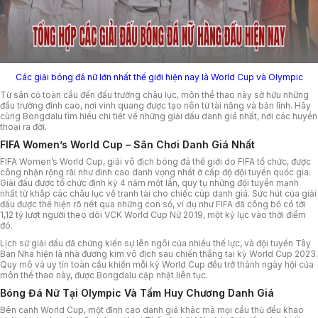
Các giải bóng đá nữ lớn nhất thế giới hiện nay là World Cup và Olympic
Từ sân cỏ toàn cầu đến đấu trường châu lục, môn thể thao này sở hữu những
đấu trường đỉnh cao, nơi vinh quang được tạo nên từ tài năng và bản lĩnh. Hãy
cùng Bongdalu tìm hiểu chi tiết về những giải đấu danh giá nhất, nơi các huyền
thoại ra đời.
FIFA Women’s World Cup – Sân Chơi Danh Giá Nhất
FIFA Women’s World Cup, giải vô địch bóng đá thế giới do FIFA tổ chức, được
công nhận rộng rãi như đỉnh cao danh vọng nhất ở cấp độ đội tuyển quốc gia.
Giải đấu được tổ chức định kỳ 4 năm một lần, quy tụ những đội tuyển mạnh
nhất từ khắp các châu lục về tranh tài cho chiếc cúp danh giá. Sức hút của giải
đấu được thể hiện rõ nét qua những con số, ví dụ như FIFA đã công bố có tới
1,12 tỷ lượt người theo dõi VCK World Cup Nữ 2019, một kỷ lục vào thời điểm
đó.
Lịch sử giải đấu đã chứng kiến sự lên ngôi của nhiều thế lực, và đội tuyển Tây
Ban Nha hiện là nhà đương kim vô địch sau chiến thắng tại kỳ World Cup 2023.
Quy mô và uy tín toàn cầu khiến mỗi kỳ World Cup đều trở thành ngày hội của
môn thể thao này, được Bongdalu cập nhật liên tục.
Bóng Đá Nữ Tại Olympic Và Tấm Huy Chương Danh Giá
Bên cạnh World Cup, một đỉnh cao danh giá khác mà mọi cầu thủ đều khao