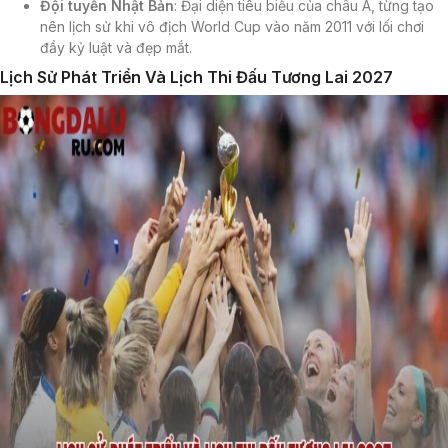
Đội tuyển Nhật Bản
: Đại diện tiêu biểu của châu Á, từng tạo
nên lịch sử khi vô địch World Cup vào năm 2011 với lối chơi
đầy kỷ luật và đẹp mắt.
Lịch Sử Phát Triển Và Lịch Thi Đấu Tương Lai 2027